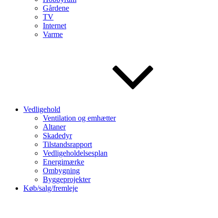
Gårdene
TV
Internet
Varme
Vedligehold
Ventilation og emhætter
Altaner
Skadedyr
Tilstandsrapport
Vedligeholdelsesplan
Energimærke
Ombygning
Byggeprojekter
Køb/salg/fremleje