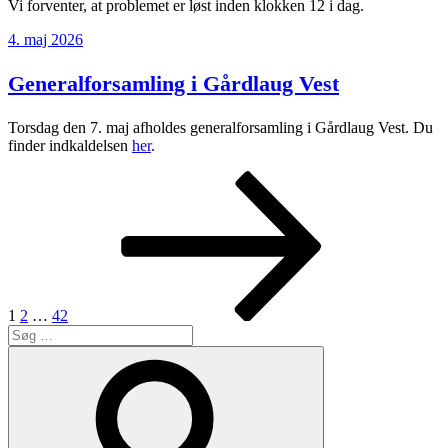
Vi forventer, at problemet er løst inden klokken 12 i dag.
Udgivet
4. maj 2026
den
Generalforsamling i Gårdlaug Vest
Torsdag den 7. maj afholdes generalforsamling i Gårdlaug Vest. Du
finder indkaldelsen
her
.
Indlægsinddeling
Side
Side
Side
Næste
side
1
2
…
42
Søg
efter:
Søg