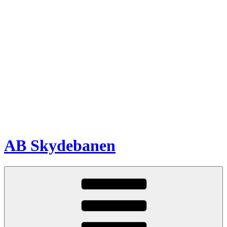
Videre
til
indhold
AB Skydebanen