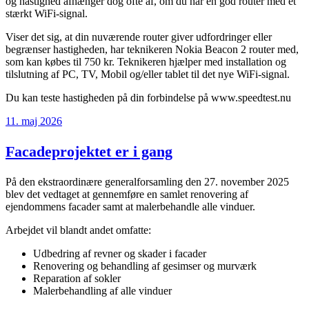
og hastighed afhænger dog ofte af, om du har en god router med et
stærkt WiFi-signal.
Viser det sig, at din nuværende router giver udfordringer eller
begrænser hastigheden, har teknikeren Nokia Beacon 2 router med,
som kan købes til 750 kr. Teknikeren hjælper med installation og
tilslutning af PC, TV, Mobil og/eller tablet til det nye WiFi-signal.
Du kan teste hastigheden på din forbindelse på www.speedtest.nu
Udgivet
11. maj 2026
den
Facadeprojektet er i gang
På den ekstraordinære generalforsamling den 27. november 2025
blev det vedtaget at gennemføre en samlet renovering af
ejendommens facader samt at malerbehandle alle vinduer.
Arbejdet vil blandt andet omfatte:
Udbedring af revner og skader i facader
Renovering og behandling af gesimser og murværk
Reparation af sokler
Malerbehandling af alle vinduer