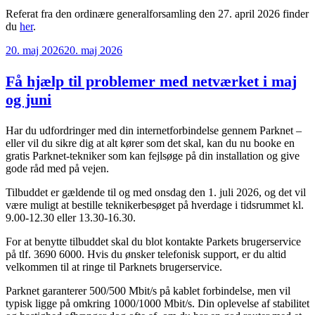
Referat fra den ordinære generalforsamling den 27. april 2026 finder
du
her
.
Udgivet
20. maj 2026
20. maj 2026
den
Få hjælp til problemer med netværket i maj
og juni
Har du udfordringer med din internetforbindelse gennem Parknet –
eller vil du sikre dig at alt kører som det skal, kan du nu booke en
gratis Parknet-tekniker som kan fejlsøge på din installation og give
gode råd med på vejen.
Tilbuddet er gældende til og med onsdag den 1. juli 2026, og det vil
være muligt at bestille teknikerbesøget på hverdage i tidsrummet kl.
9.00-12.30 eller 13.30-16.30.
For at benytte tilbuddet skal du blot kontakte Parkets brugerservice
på tlf. 3690 6000. Hvis du ønsker telefonisk support, er du altid
velkommen til at ringe til Parknets brugerservice.
Parknet garanterer 500/500 Mbit/s på kablet forbindelse, men vil
typisk ligge på omkring 1000/1000 Mbit/s. Din oplevelse af stabilitet