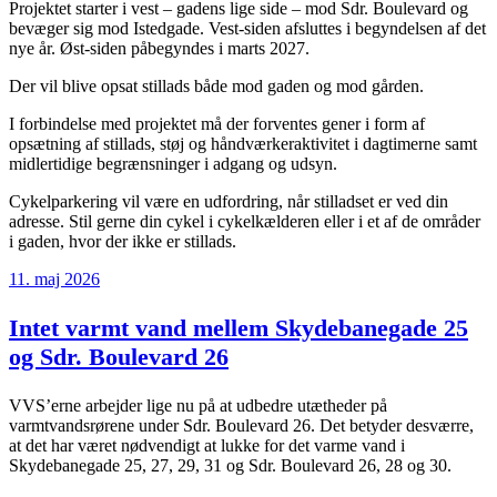
Projektet starter i vest – gadens lige side – mod Sdr. Boulevard og
bevæger sig mod Istedgade. Vest-siden afsluttes i begyndelsen af det
nye år. Øst-siden påbegyndes i marts 2027.
Der vil blive opsat stillads både mod gaden og mod gården.
I forbindelse med projektet må der forventes gener i form af
opsætning af stillads, støj og håndværkeraktivitet i dagtimerne samt
midlertidige begrænsninger i adgang og udsyn.
Cykelparkering vil være en udfordring, når stilladset er ved din
adresse. Stil gerne din cykel i cykelkælderen eller i et af de områder
i gaden, hvor der ikke er stillads.
Udgivet
11. maj 2026
den
Intet varmt vand mellem Skydebanegade 25
og Sdr. Boulevard 26
VVS’erne arbejder lige nu på at udbedre utætheder på
varmtvandsrørene under Sdr. Boulevard 26. Det betyder desværre,
at det har været nødvendigt at lukke for det varme vand i
Skydebanegade 25, 27, 29, 31 og Sdr. Boulevard 26, 28 og 30.