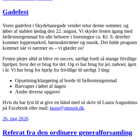
den
Gadefest
Vores gadefest i Skydebanegade vender retur denne sommer, og
løber af stablen lørdag den 22. august. Vi skyder festen igang med
fællesmorgenmad for alle beboere i foreningen ca. Kl. 9, derefter
kommer loppemarked, børneaktiviteter og musik. Det fulde program
kommer når vi nærmer os – vi glæder os!
Festen plejer altid at blive en succes, særligt fordi så mange frivillige
hjælper, hvor der er brug for det. Og vi har brug for jer, naboer, igen
i år. Vi har brug for hjælp fra frivillige til særligt 3 ting:
Opsætning/klargøring af borde til fællesmorgenmad
Barvagter i løbet af dagen
Andre diverse opgaver
Hvis du har lyst til at give en hånd med så skriv til Laura Augustinus
på Facebook eller mail:
laura@stinusit.dk
.
Udgivet
26. maj 2026
den
Referat fra den ordinære generalforsamling