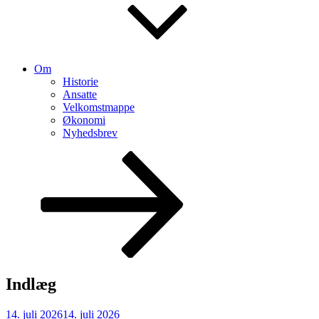
Om
Historie
Ansatte
Velkomstmappe
Økonomi
Nyhedsbrev
Rul
ned
til
indhold
Indlæg
Udgivet
14. juli 2026
14. juli 2026